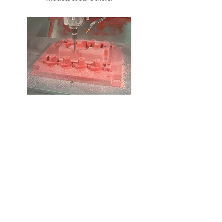
Models are used to mold the
sand mixture to the shape of
the casting. They can be
made of wood, plastic or
metal. Model material
selection depends on the size
and shape of the casting,
dimensional accuracy,
number of castings required,
and molding process.