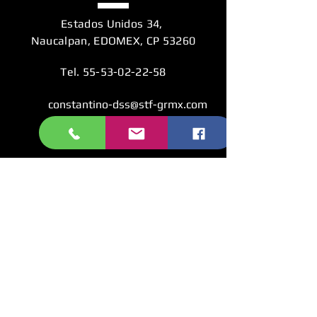
Estados Unidos 34,
Naucalpan, EDOMEX, CP 53260
Tel.
55-53-02-22-58
constantino-dss@stf-grmx.com
yadira-hf@stf-grmx.com
PLACE
WEB
CONTACTO