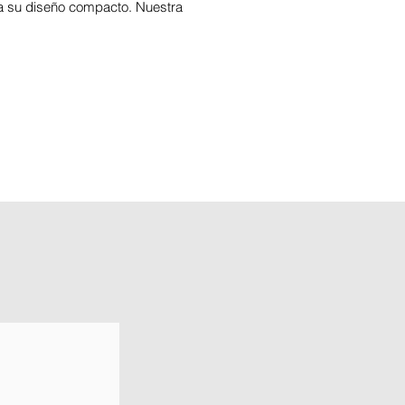
a su diseño compacto. Nuestra
 colectores de cartucho puede
r una amplia gama de flujos de
ateriales a temperaturas
vas de hasta 475 grados
it.