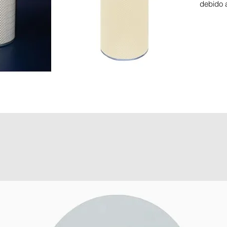
debido 
flota de
procesa
gas y m
operati
Fahrenhe